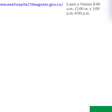
www.esehospital7deagosto.gov.co/
Lunes a Viernes 8:00
a.m.-12:00 m. y 2:00
p.m.-6:00 p.m.