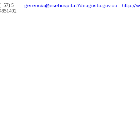
(+57) 5
gerencia@esehospital7deagosto.gov.co
http://
4851492