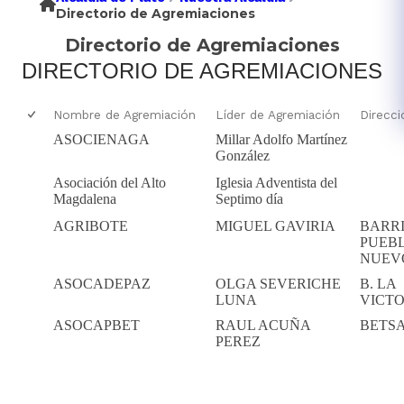
Directorio de Agremiaciones
Directorio de Agremiaciones
DIRECTORIO DE AGREMIACIONES
Nombre de Agremiación
Líder de Agremiación
Direcci
ASOCIENAGA
Millar Adolfo Martínez
González
Asociación del Alto
Iglesia Adventista del
Magdalena
Septimo día
AGRIBOTE
MIGUEL GAVIRIA
BARR
PUEB
NUEV
ASOCADEPAZ
OLGA SEVERICHE
B. LA
LUNA
VICTO
ASOCAPBET
RAUL ACUÑA
BETS
PEREZ